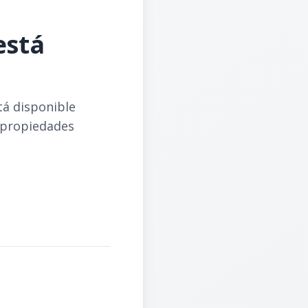
está
tá disponible
 propiedades