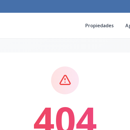
Propiedades
A
404