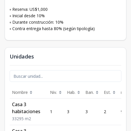
▫️ Reserva: US$1,000
▫️ Inicial desde 10%
▫️ Durante construcción: 10%
▫️ Contra entrega hasta 80% (según tipología)
Unidades
Nombre
Niv.
Hab.
Ban.
Est.
m²
Casa 3
habitaciones
1
3
3
2
95
3
3
2
95
m2