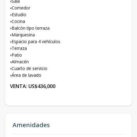
▫️Sala
▫️Comedor
▫️Estudio
▫️Cocina
▫️Balcón tipo terraza
▫️Marquesina
▫️Espacio para 4 vehículos
▫️Terraza
▫️Patio
▫️Almacén
▫️Cuarto de servicio
▫️Área de lavado
VENTA: US$436,000
Amenidades