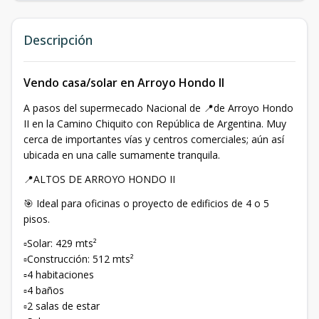
Descripción
Vendo casa/solar en Arroyo Hondo II
A pasos del supermecado Nacional de 📍de Arroyo Hondo
II en la Camino Chiquito con República de Argentina. Muy
cerca de importantes vías y centros comerciales; aún así
ubicada en una calle sumamente tranquila.
📍ALTOS DE ARROYO HONDO II
🎯 Ideal para oficinas o proyecto de edificios de 4 o 5
pisos.
▫️Solar: 429 mts²
▫️Construcción: 512 mts²
▫️4 habitaciones
▫️4 baños
▫️2 salas de estar