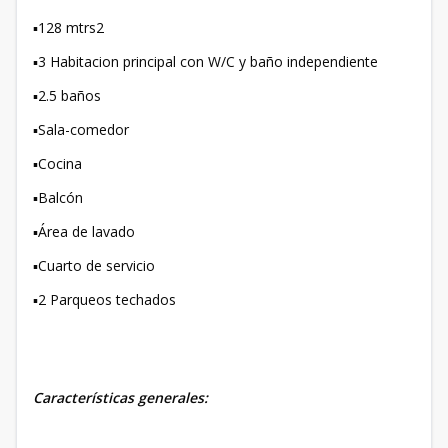
▪️128 mtrs2
▪️3 Habitacion principal con W/C y baño independiente
▪️2.5 baños
▪️Sala-comedor
▪️Cocina
▪️Balcón
▪️Área de lavado
▪️Cuarto de servicio
▪️2 Parqueos techados
Características generales: