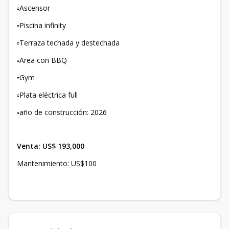
▫️Ascensor
▫️Piscina infinity
▫️Terraza techada y destechada
▫️Area con BBQ
▫️Gym
▫️Plata eléctrica full
▫️año de construcción: 2026
Venta: US$ 193,000
Mantenimiento: US$100