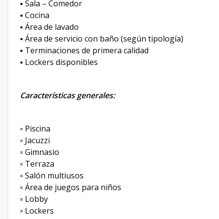
▪️ Sala – Comedor
▪️ Cocina
▪️ Área de lavado
▪️ Área de servicio con baño (según tipología)
▪️ Terminaciones de primera calidad
▪️ Lockers disponibles
Características generales:
▫️ Piscina
▫️ Jacuzzi
▫️ Gimnasio
▫️ Terraza
▫️ Salón multiusos
▫️ Área de juegos para niños
▫️ Lobby
▫️ Lockers