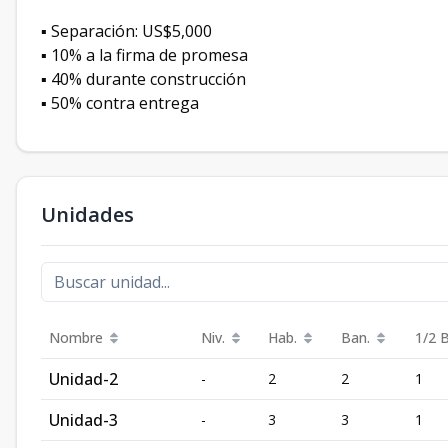
▪️ Separación: US$5,000
▪️ 10% a la firma de promesa
▪️ 40% durante construcción
▪️ 50% contra entrega
Unidades
Nombre
Niv.
Hab.
Ban.
1/2 
Unidad-2
-
2
2
1
Unidad-3
-
3
3
1