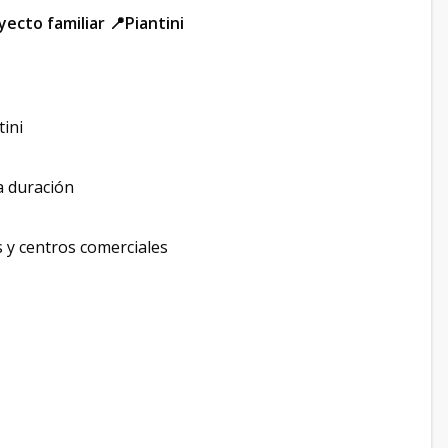
ecto familiar 📍Piantini
tini
a duración
s y centros comerciales