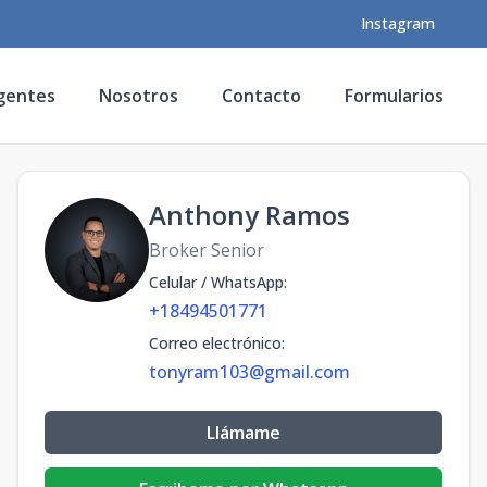
Instagram
gentes
Nosotros
Contacto
Formularios
Anthony Ramos
Broker Senior
Celular / WhatsApp
:
+18494501771
Correo electrónico
:
tonyram103@gmail.com
Llámame