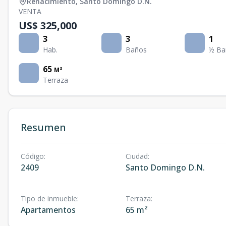
Renacimiento
,
Santo Domingo D.N.
VENTA
US$ 325,000
3
3
1
Hab.
Baños
½ Ba
65
M²
Terraza
Resumen
Código
:
Ciudad
:
2409
Santo Domingo D.N.
Tipo de inmueble
:
Terraza
:
Apartamentos
65 m²