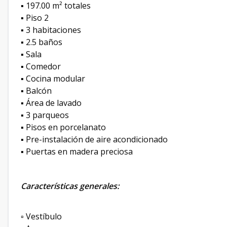
▪️ 197.00 m² totales
▪️ Piso 2
▪️ 3 habitaciones
▪️ 2.5 baños
▪️ Sala
▪️ Comedor
▪️ Cocina modular
▪️ Balcón
▪️ Área de lavado
▪️ 3 parqueos
▪️ Pisos en porcelanato
▪️ Pre-instalación de aire acondicionado
▪️ Puertas en madera preciosa
Características generales:
▫️ Vestíbulo