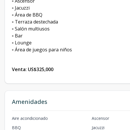
▫️ Ascensor
▫️ Jacuzzi
▫️ Área de BBQ
▫️ Terraza destechada
▫️ Salón multiusos
▫️ Bar
▫️ Lounge
▫️ Área de juegos para niños
Venta: US$325,000
Amenidades
Aire acondicionado
Ascensor
BBQ
Jacuzzi