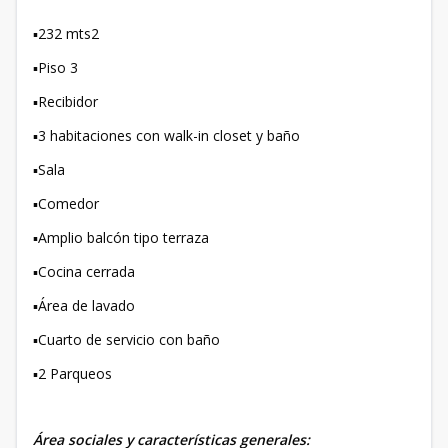
▪️232 mts2
▪️Piso 3
▪️Recibidor
▪️3 habitaciones con walk-in closet y baño
▪️Sala
▪️Comedor
▪️Amplio balcón tipo terraza
▪️Cocina cerrada
▪️Área de lavado
▪️Cuarto de servicio con baño
▪️2 Parqueos
Área sociales y características generales: