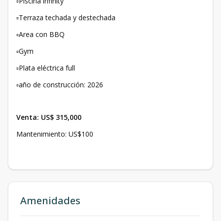
▫️Piscina infinity
▫️Terraza techada y destechada
▫️Area con BBQ
▫️Gym
▫️Plata eléctrica full
▫️año de construcción: 2026
Venta: US$ 315,000
Mantenimiento: US$100
Amenidades