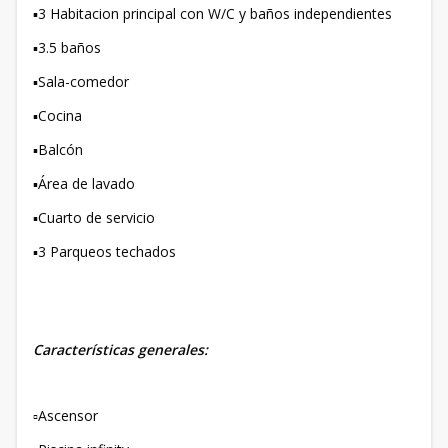
▪️3 Habitacion principal con W/C y baños independientes
▪️3.5 baños
▪️Sala-comedor
▪️Cocina
▪️Balcón
▪️Área de lavado
▪️Cuarto de servicio
▪️3 Parqueos techados
Características generales:
▫️Ascensor