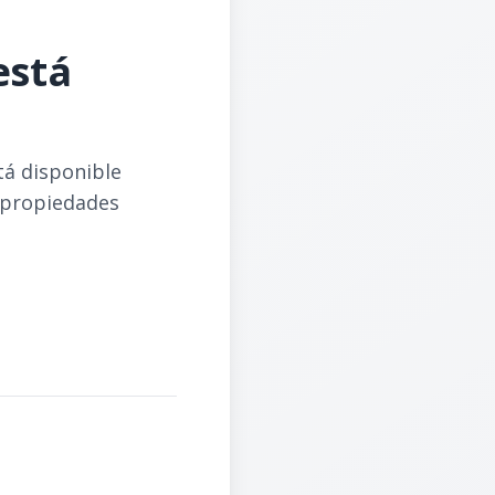
está
tá disponible
 propiedades