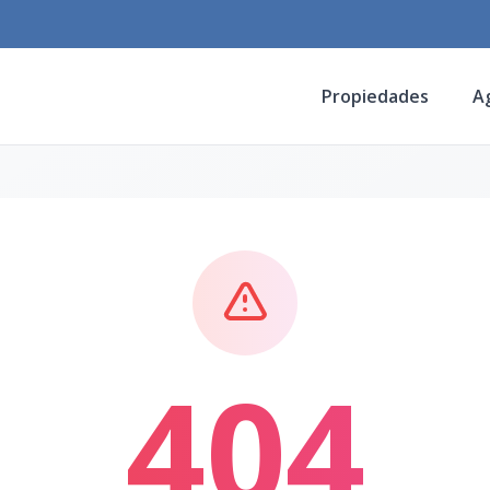
Propiedades
A
404