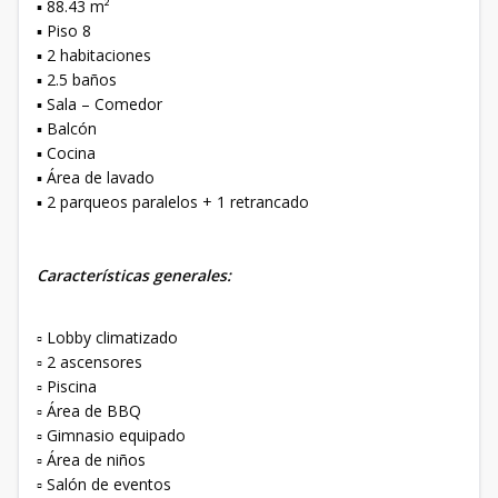
▪️ 88.43 m²
▪️ Piso 8
▪️ 2 habitaciones
▪️ 2.5 baños
▪️ Sala – Comedor
▪️ Balcón
▪️ Cocina
▪️ Área de lavado
▪️ 2 parqueos paralelos + 1 retrancado
Características generales:
▫️ Lobby climatizado
▫️ 2 ascensores
▫️ Piscina
▫️ Área de BBQ
▫️ Gimnasio equipado
▫️ Área de niños
▫️ Salón de eventos