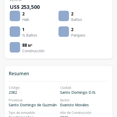
US$ 253,500
2
2
Hab.
Baños
1
2
½ Baños
Parqueo
88
M²
Construcción
Resumen
Código
:
Ciudad
:
2382
Santo Domingo D.N.
Provincia
:
Sector
:
Santo Domingo de Guzmán
Evaristo Morales
Tipo de inmueble
:
Año de Construcción
: