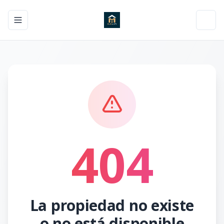
Toggle navigation menu
Toggl
404
La propiedad no existe
o no está disponible