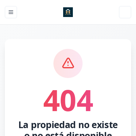
Toggle navigation menu
Toggl
404
La propiedad no existe
o no está disponible