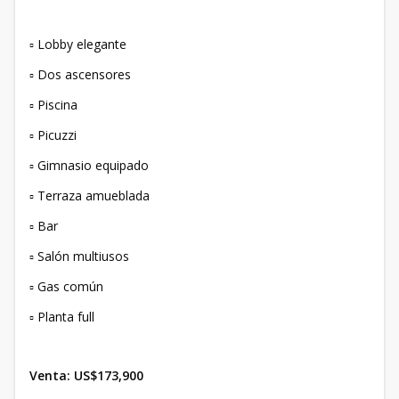
▫️ Lobby elegante
▫️ Dos ascensores
▫️ Piscina
▫️ Picuzzi
▫️ Gimnasio equipado
▫️ Terraza amueblada
▫️ Bar
▫️ Salón multiusos
▫️ Gas común
▫️ Planta full
Venta: US$173,900