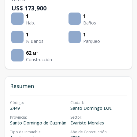
US$ 173,900
1
1
Hab.
Baños
1
1
½ Baños
Parqueo
62
M²
Construcción
Resumen
Código
:
Ciudad
:
2449
Santo Domingo D.N.
Provincia
:
Sector
:
Santo Domingo de Guzmán
Evaristo Morales
Tipo de inmueble
:
Año de Construcción
: