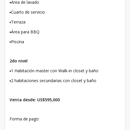
▪️Área de lavado
▪️Cuarto de servicio
▪️Terraza
▪️Área para BBQ
▪️Piscina
2do nivel
▪️1 Habitación master con Walk-in closet y baño
▪️2 habitaciones secundarias con closet y baño
Venta desde: US$595,000
Forma de pago: