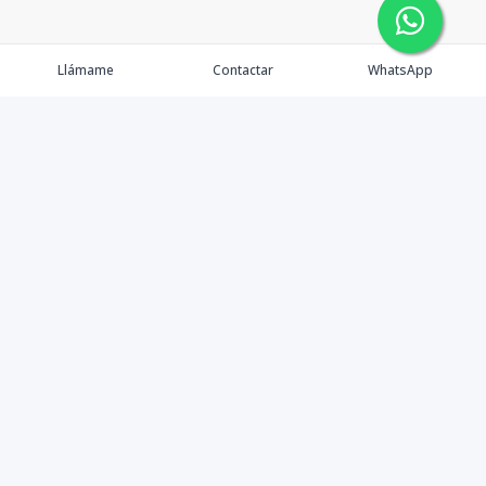
Llámame
Contactar
WhatsApp
Propiedades
Agentes
Nosotros
Contacto
Formularios
Instagram
©
2026
Marialty SRL
,
Todos los derechos reservados