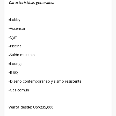
Características generales:
▫️Lobby
▫️Ascensor
▫️Gym
▫️Piscina
▫️Salón multiuso
▫️Lounge
▫️BBQ
▫️Diseño contemporáneo y sismo resistente
▫️Gas común
Venta desde: US$235,000