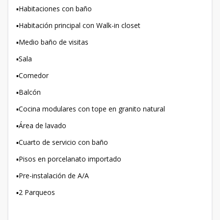
▪️Habitaciones con baño
▪️Habitación principal con Walk-in closet
▪️Medio baño de visitas
▪️Sala
▪️Comedor
▪️Balcón
▪️Cocina modulares con tope en granito natural
▪️Área de lavado
▪️Cuarto de servicio con baño
▪️Pisos en porcelanato importado
▪️Pre-instalación de A/A
▪️2 Parqueos