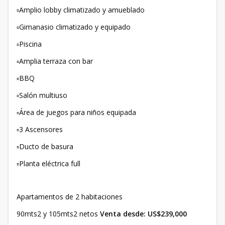
▫️Amplio lobby climatizado y amueblado
▫️Gimanasio climatizado y equipado
▫️Piscina
▫️Amplia terraza con bar
▫️BBQ
▫️Salón multiuso
▫️Área de juegos para niños equipada
▫️3 Ascensores
▫️Ducto de basura
▫️Planta eléctrica full
Apartamentos de 2 habitaciones
90mts2 y 105mts2 netos
Venta desde: US$239,000