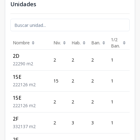
Unidades
1/2
Nombre
Niv.
Hab.
Ban.
Est.
Ban.
2D
2
2
2
1
2
2
2
2
90
m2
15E
15
2
2
1
2
2
2
2
126
m2
15E
2
2
2
1
2
2
2
2
126
m2
2F
2
3
3
1
2
3
3
2
137
m2
2F