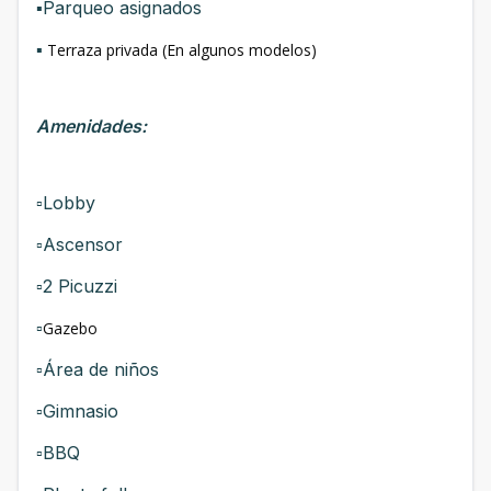
▪️Parqueo asignados
▪️
Terraza privada (En algunos modelos)
Amenidades:
▫️Lobby
▫️Ascensor
▫️2 Picuzzi
▫️
Gazebo
▫️Área de niños
▫️Gimnasio
▫️BBQ