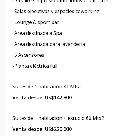
▫️Amplio e impresionante lobby doble altura
▫️Salas ejecutivas y espacios coworking
▫️Lounge & sport bar
▫️Área destinada a Spa
▫️Área destinada para lavandería
▫️5 Ascensores
▫️Planta eléctrica full
Suites de 1 habitación 41 Mts2
Venta desde: US$142,800
Suites de 1 habitación + estudio 60 Mts2
Venta desde: US$220,600