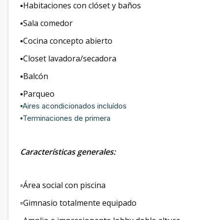
▪️Habitaciones con clóset y baños
▪️Sala comedor
▪️Cocina concepto abierto
▪️Closet lavadora/secadora
▪️Balcón
▪️Parqueo
▪️Aires acondicionados incluídos
▪️Terminaciones de primera
Características generales:
▫️Área social con piscina
▫️Gimnasio totalmente equipado