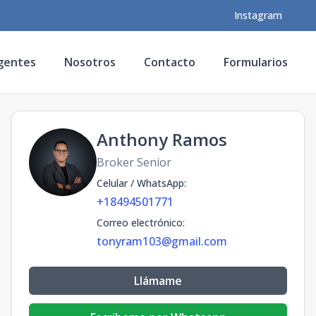
Instagram
gentes
Nosotros
Contacto
Formularios
Anthony Ramos
Broker Senior
Celular / WhatsApp
:
+18494501771
Correo electrónico
:
tonyram103@gmail.com
Llámame