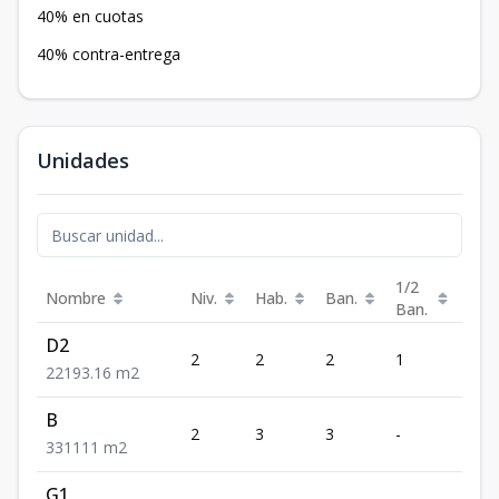
40% en cuotas
40% contra-entrega
Unidades
1/2
Nombre
Niv.
Hab.
Ban.
Est.
Ban.
D2
2
2
2
1
1
2
2
1
93.16
m2
B
2
3
3
-
1
3
3
1
111
m2
G1