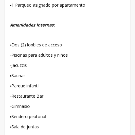
▪️1 Parqueo asignado por apartamento
Amenidades internas:
▫️Dos (2) lobbies de acceso
▫️Piscinas para adultos y niños
▫️Jacuzzis
▫️Saunas
▫️Parque infantil
▫️Restaurante Bar
▫️Gimnasio
▫️Sendero peatonal
▫️Sala de juntas