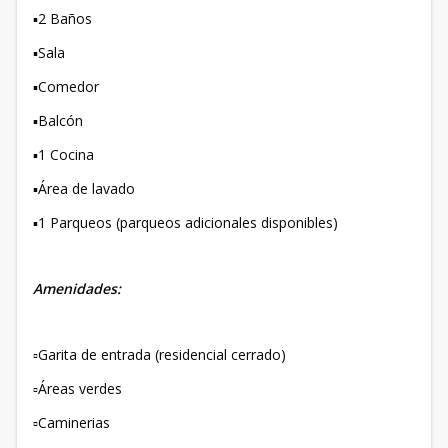
▪️2 Baños
▪️Sala
▪️Comedor
▪️Balcón
▪️1 Cocina
▪️Área de lavado
▪️1 Parqueos (parqueos adicionales disponibles)
Amenidades:
▫️Garita de entrada (residencial cerrado)
▫️Áreas verdes
▫️Caminerias