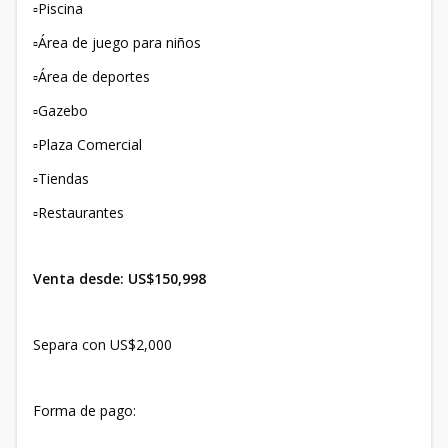
▫️Piscina
▫️Área de juego para niños
▫️Área de deportes
▫️Gazebo
▫️Plaza Comercial
▫️Tiendas
▫️Restaurantes
Venta desde: US$150,998
Separa con US$2,000
Forma de pago: