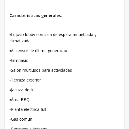
Características generales:
▫️Lujoso lobby con sala de espera amueblada y
climatizada
▫️Ascensor de última generación
▫️Gimnasio
▫️Salón multiusos para actividades
▫️Terraza exterior
▫️Jacuzzi deck
▫️Área BBQ
▫️Planta eléctrica full
▫️Gas común
▫️Portones eléctricos