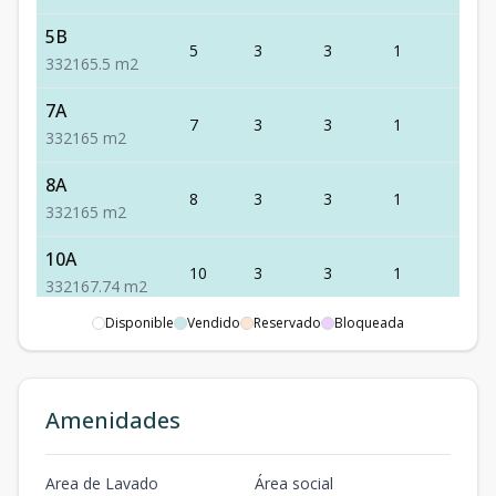
5B
5
3
3
1
2
3
3
2
165.5
m2
7A
7
3
3
1
2
3
3
2
165
m2
8A
8
3
3
1
2
3
3
2
165
m2
10A
10
3
3
1
2
3
3
2
167.74
m2
Disponible
Vendido
Reservado
Bloqueada
10B - PH
10
4
4
1
3
4
4
3
330
m2
2A
Amenidades
2
3
3
1
2
3
3
2
165
m2
Area de Lavado
Área social