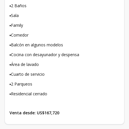
▪️2 Baños
▪️Sala
▪️Family
▪️Comedor
▪️Balcón en algunos modelos
▪️Cocina con desayunador y despensa
▪️Área de lavado
▪️Cuarto de servicio
▪️2 Parqueos
▪️Residencial cerrado
Venta desde: US$167,720