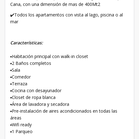
Cana, con una dimensión de mas de 400Mt2
✔️Todos los apartamentos con vista al lago, piscina o al
mar
Características:
▪️Habitación principal con walk-in closet
▪️2 Baños completos
▪️Sala
▪️Comedor
▪️Terraza
▪️Cocina con desayunador
▪️Closet de ropa blanca
▪️Área de lavadora y secadora
▪️Pre-instalación de aires acondicionados en todas las
áreas
▪️Wifi ready
▪️1 Parqueo