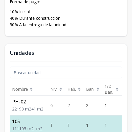
Forma de pago:
10% Inicial
40% Durante construcción
50% A la entrega de la unidad
Unidades
1/2
Nombre
Niv.
Hab.
Ban.
Est.
Ban.
PH-02
6
2
2
1
1
2
2
1
98
m2
41
m2
105
1
1
1
1
1
1
1
1
105
m2
-
m2