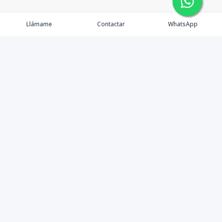
Llámame
Contactar
WhatsApp
Propiedades
Agentes
Nosotros
Contacto
Formularios
Instagram
©
2026
Marialty SRL
,
Todos los derechos reservados