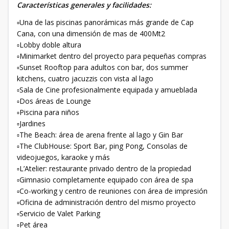
Características generales y facilidades:
▫️Una de las piscinas panorámicas más grande de Cap
Cana, con una dimensión de mas de 400Mt2
▫️Lobby doble altura
▫️Minimarket dentro del proyecto para pequeñas compras
▫️Sunset Rooftop para adultos con bar, dos summer
kitchens, cuatro jacuzzis con vista al lago
▫️Sala de Cine profesionalmente equipada y amueblada
▫️Dos áreas de Lounge
▫️Piscina para niños
▫️Jardines
▫️The Beach: área de arena frente al lago y Gin Bar
▫️The ClubHouse: Sport Bar, ping Pong, Consolas de
videojuegos, karaoke y más
▫️L’Atelier: restaurante privado dentro de la propiedad
▫️Gimnasio completamente equipado con área de spa
▫️Co-working y centro de reuniones con área de impresión
▫️Oficina de administración dentro del mismo proyecto
▫️Servicio de Valet Parking
▫️Pet área