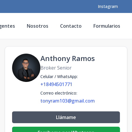
Instagram
gentes
Nosotros
Contacto
Formularios
Anthony Ramos
Broker Senior
Celular / WhatsApp
:
+18494501771
Correo electrónico
:
tonyram103@gmail.com
Llámame