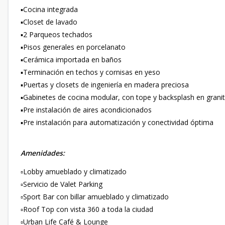
▪️Cocina integrada
▪️Closet de lavado
▪️2 Parqueos techados
▪️Pisos generales en porcelanato
▪️Cerámica importada en baños
▪️Terminación en techos y cornisas en yeso
▪️Puertas y closets de ingeniería en madera preciosa
▪️Gabinetes de cocina modular, con tope y backsplash en granit
▪️Pre instalación de aires acondicionados
▪️Pre instalación para automatización y conectividad óptima
Amenidades:
▫️Lobby amueblado y climatizado
▫️Servicio de Valet Parking
▫️Sport Bar con billar amueblado y climatizado
▫️Roof Top con vista 360 a toda la ciudad
▫️Urban Life Café & Lounge