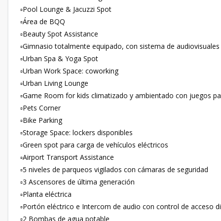
▫️Pool Lounge & Jacuzzi Spot
▫️Área de BQQ
▫️Beauty Spot Assistance
▫️Gimnasio totalmente equipado, con sistema de audiovisuales
▫️Urban Spa & Yoga Spot
▫️Urban Work Space: coworking
▫️Urban Living Lounge
▫️Game Room for kids climatizado y ambientado con juegos pa
▫️Pets Corner
▫️Bike Parking
▫️Storage Space: lockers disponibles
▫️Green spot para carga de vehículos eléctricos
▫️Airport Transport Assistance
▫️5 niveles de parqueos vigilados con cámaras de seguridad
▫️3 Ascensores de última generación
▫️Planta eléctrica
▫️Portón eléctrico e Intercom de audio con control de acceso di
▫️2 Bombas de agua potable