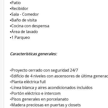
▪️Patio
▪️Recibidor
▪️Sala - Comedor
▪️Baño de visita
▪️Cocina con despensa
▪️Área de lavado
▪️1 Parqueo
Características generales:
▫️Proyecto cerrado con seguridad 24/7
▫️Edificio de 4 niveles con ascensores de última genera
▫️Planta eléctrica full
▫️Línea blanca y aires acondicionados incluidos
▫️Portón eléctrico e intercom
▫️Pisos generales en porcelanato
▫️Madera preciosas en puertas y closets