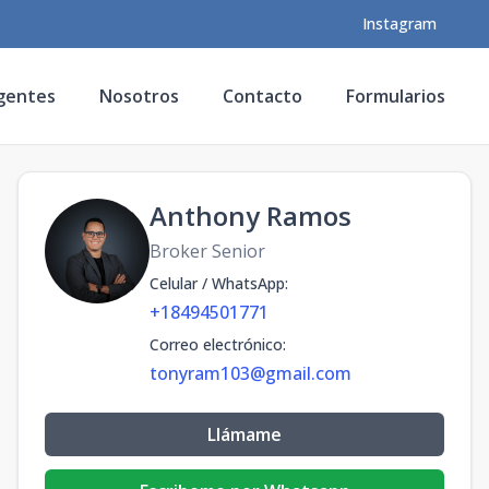
Instagram
gentes
Nosotros
Contacto
Formularios
Anthony Ramos
Broker Senior
Celular / WhatsApp
:
+18494501771
Correo electrónico
:
tonyram103@gmail.com
Llámame