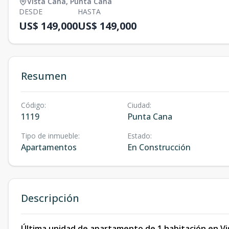
Vista Cana
,
Punta Cana
DESDE
HASTA
US$ 149,000
US$ 149,000
Resumen
Código
:
Ciudad
:
1119
Punta Cana
Tipo de inmueble
:
Estado
:
Apartamentos
En Construcción
Descripción
Última unidad de apartamento de 1 habitación en V