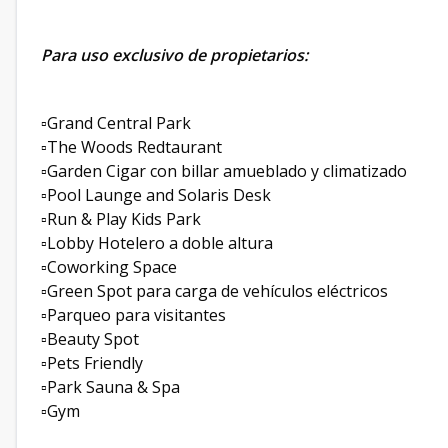
Para uso exclusivo de propietarios:
▫️Grand Central Park
▫️The Woods Redtaurant
▫️Garden Cigar con billar amueblado y climatizado
▫️Pool Launge and Solaris Desk
▫️Run & Play Kids Park
▫️Lobby Hotelero a doble altura
▫️Coworking Space
▫️Green Spot para carga de vehículos eléctricos
▫️Parqueo para visitantes
▫️Beauty Spot
▫️Pets Friendly
▫️Park Sauna & Spa
▫️Gym