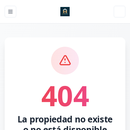
Toggle navigation menu
Toggl
404
La propiedad no existe
o no está disponible