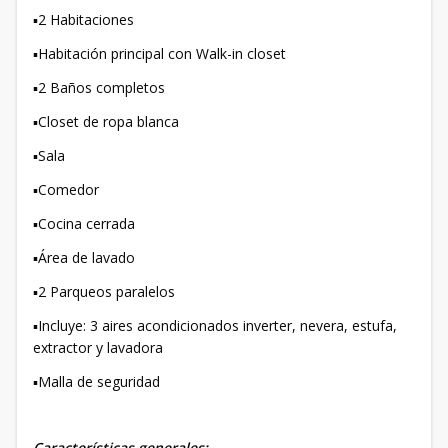
▪️2 Habitaciones
▪️Habitación principal con Walk-in closet
▪️2 Baños completos
▪️Closet de ropa blanca
▪️Sala
▪️Comedor
▪️Cocina cerrada
▪️Área de lavado
▪️2 Parqueos paralelos
▪️Incluye: 3 aires acondicionados inverter, nevera, estufa,
extractor y lavadora
▪️Malla de seguridad
Características generales: