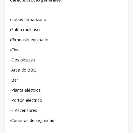
▫️Lobby climatizado
▫️Salón multiuso
▫️Gimnasio equipado
▫️Cine
▫️Dos picuzzis
▫️Área de BBQ
▫️Bar
▫️Planta eléctrica
▫️Portón eléctrico
▫️2 Ascensores
▫️Cámaras de seguridad