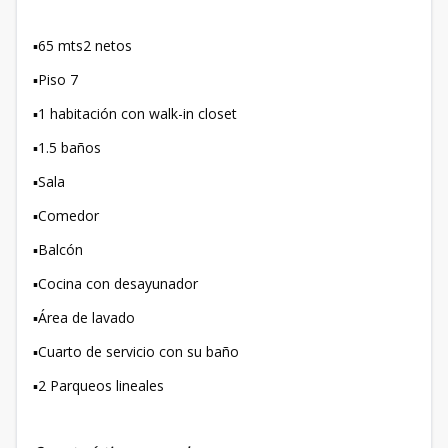
▪️65 mts2 netos
▪️Piso 7
▪️1 habitación con walk-in closet
▪️1.5 baños
▪️Sala
▪️Comedor
▪️Balcón
▪️Cocina con desayunador
▪️Área de lavado
▪️Cuarto de servicio con su baño
▪️2 Parqueos lineales