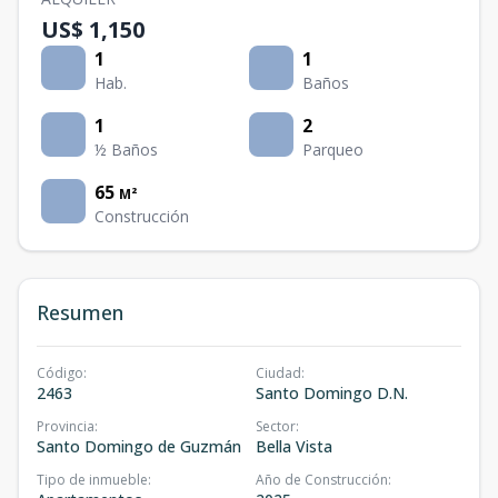
US$ 1,150
1
1
Hab.
Baños
1
2
½ Baños
Parqueo
65
M²
Construcción
Resumen
Código
:
Ciudad
:
2463
Santo Domingo D.N.
Provincia
:
Sector
:
Santo Domingo de Guzmán
Bella Vista
Tipo de inmueble
:
Año de Construcción
: