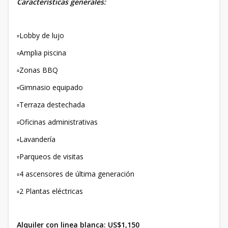
Características generales:
▫️Lobby de lujo
▫️Amplia piscina
▫️Zonas BBQ
▫️Gimnasio equipado
▫️Terraza destechada
▫️Oficinas administrativas
▫️Lavandería
▫️Parqueos de visitas
▫️4 ascensores de última generación
▫️2 Plantas eléctricas
Alquiler con linea blanca: US$1,150