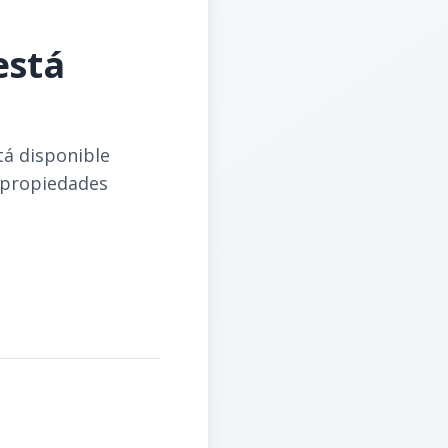
está
tá disponible
 propiedades