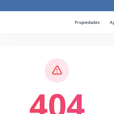
Propiedades
A
404