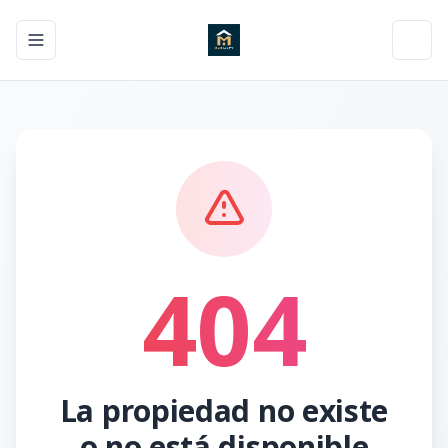
Toggle navigation menu
Toggl
404
La propiedad no existe
o no está disponible